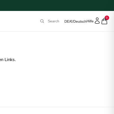
0
Hilfe
DE
/
€
/
Deutsch
en Links.